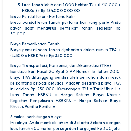
Luas tanah lebih dari 1.000 hektar TU= (L/10.000 x
Tipe Property
HSBKu ) + Rp 134.000.000,00
Biaya Pendaftaran (Pertama Kali)
Lokasi Property
Biaya pendaftaran tanah pertama kali yang perlu Anda
bayar saat mengurus sertifikat tanah sebesar Rp
Kontak Kami
50.000.
Biaya Pemeriksaan Tanah
Biaya pemeriksaan tanah dijabarkan dalam rumus TPA =
(L/500 x HSBKPA) + Rp 350.000
Biaya Transportasi, Konsumsi, dan Akomodasi (TKA)
Berdasarkan Pasal 20 Ayat 2 PP Nomor 13 Tahun 2010,
biaya TKA ditanggung sendiri oleh pemohon dan masuk
ke kantong pribadi petugas. Adapun besarnya biaya TKA
ini adalah Rp 250.000. Keterangan: TU = Tarik Ukur L =
Luas Tanah HSBKU = Harga Satuan Biaya Khusus
Kegiatan Pengukuran HSBKPA = Harga Satuan Biaya
Khusus Panitia Penilai A
Simulasi perhitungan biaya:
Misalnya, Anda membeli lahan di Jakarta Selatan dengan
luas tanah 400 meter persegi dan harga jual Rp 300 juta,