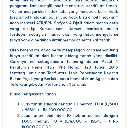
untuk menghindari masyarakat dari adanya tindakan
pungutan liar (pungli) saat mengurus sertifikat tanah.
“Kalau masyarakat tidak ada yang melapor, kami tidak
bisa ambil tindakan, polisi juga tidak bisa ambil tindakan,”
ucap Menteri ATR/BPN Sofyan A Djalil dalam siaran pers
yang dikutip Kompas.com. Namun demikian, masih
terdapat sebagian masyarakat yang tidak mengetahui
biaya yang diperlukan untuk membuat sertifikat tanah.
Oleh karena itu, Anda perlu mempelajari cara menghitung
biaya sertifikat dari luasan bidang tanah yang dimiliki.
Caranya ini sebagaimana tertuang dalam Pasal 4
Peraturan Pemerintah (PP) Nomor 128 Tahun 2015
tentang Jenis dan Tarif atas Jenis Penerimaan Negara
Bukan Pajak yang Berlaku pada Kementerian Agraria dan
Tata Ruang/Badan Pertanahan Nasional.
Biaya Pengukuran Tanah
Lokasi Property
Luas tanah sampai dengan 10 hektar: TU = (L/500
x HSBKu ) + Rp 100.000,00
Beranda
Luas tanah lebih dari 10 hektar sampai dengan
1.000 hektar: TU = (L/4.000 x HSBKu ) + Rp
Property
14.000.000,00